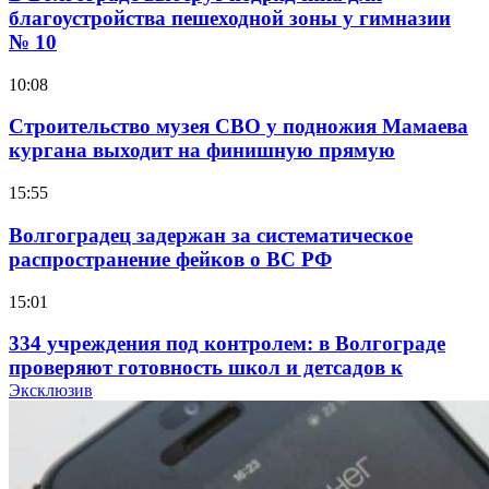
благоустройства пешеходной зоны у гимназии
№ 10
10:08
Строительство музея СВО у подножия Мамаева
кургана выходит на финишную прямую
15:55
Волгоградец задержан за систематическое
распространение фейков о ВС РФ
15:01
334 учреждения под контролем: в Волгограде
проверяют готовность школ и детсадов к
учебному году
Эксклюзив
13:47
Покушение на убийство в Волгограде: девушка