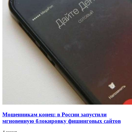
напала на незнакомую женщину с ножом
12:39
Сладкий праздник в Волгограде: в Центральном
парке прошёл фестиваль „Арбузный переполох“
15:10
Волгоградские компании нарастили экспорт:
заключены контракты на 3,6 млн долларов
Все новости
Мошенникам конец: в России запустили
мгновенную блокировку фишинговых сайтов