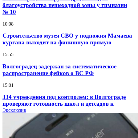
благоустройства пешеходной зоны у гимназии
№ 10
10:08
Строительство музея СВО у подножия Мамаева
кургана выходит на финишную прямую
15:55
Волгоградец задержан за систематическое
распространение фейков о ВС РФ
15:01
334 учреждения под контролем: в Волгограде
проверяют готовность школ и детсадов к
учебному году
Эксклюзив
13:47
Покушение на убийство в Волгограде: девушка