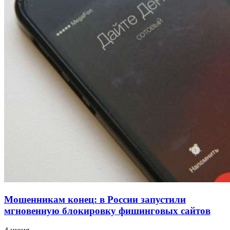
напала на незнакомую женщину с ножом
12:39
Сладкий праздник в Волгограде: в Центральном
парке прошёл фестиваль „Арбузный переполох“
15:10
Волгоградские компании нарастили экспорт:
заключены контракты на 3,6 млн долларов
Все новости
Мошенникам конец: в России запустили
мгновенную блокировку фишинговых сайтов