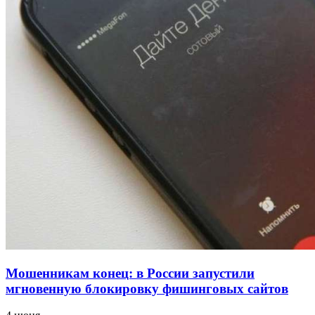
напала на незнакомую женщину с ножом
12:39
Сладкий праздник в Волгограде: в Центральном
парке прошёл фестиваль „Арбузный переполох“
15:10
Волгоградские компании нарастили экспорт:
заключены контракты на 3,6 млн долларов
Все новости
Мошенникам конец: в России запустили
мгновенную блокировку фишинговых сайтов