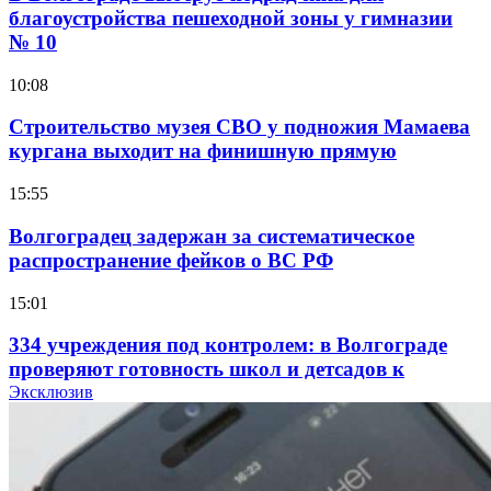
благоустройства пешеходной зоны у гимназии
№ 10
10:08
Строительство музея СВО у подножия Мамаева
кургана выходит на финишную прямую
15:55
Волгоградец задержан за систематическое
распространение фейков о ВС РФ
15:01
334 учреждения под контролем: в Волгограде
проверяют готовность школ и детсадов к
учебному году
Эксклюзив
13:47
Покушение на убийство в Волгограде: девушка