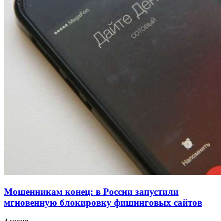
для химической отрасли и фармацевтики
18:39
В Красноармейском районе Волгограда стартует
конкурс на ремонт моста через Волго‑Донской
судоходный канал
12:28
Фестиваль #ТриЧетыре в Волгограде пройдёт
11–13 сентября в рамках Года единства народов
России
Все новости
Мошенникам конец: в России запустили
мгновенную блокировку фишинговых сайтов