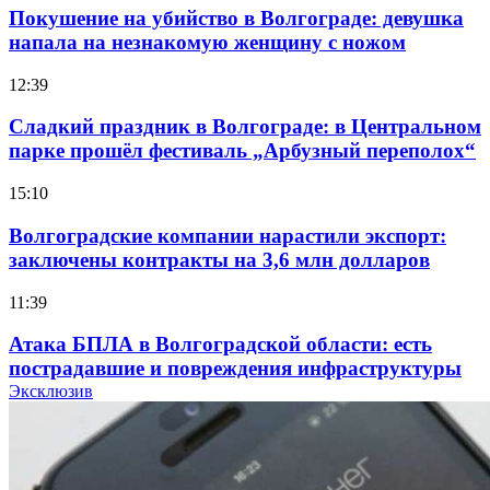
Покушение на убийство в Волгограде: девушка
напала на незнакомую женщину с ножом
12:39
Сладкий праздник в Волгограде: в Центральном
парке прошёл фестиваль „Арбузный переполох“
15:10
Волгоградские компании нарастили экспорт:
заключены контракты на 3,6 млн долларов
11:39
Атака БПЛА в Волгоградской области: есть
пострадавшие и повреждения инфраструктуры
Эксклюзив
12:01
Волгоградские вузы в топе зарплатного
рейтинга: ВолгГТУ и ВолгГМУ вошли в топ‑15