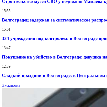
Строительство музея СВО у подножия Мамаева 
15:55
Волгоградец задержан за систематическое распр
15:01
334 учреждения под контролем: в Волгограде про
13:47
Покушение на убийство в Волгограде: девушка 
12:39
Сладкий праздник в Волгограде: в Центральном
15:10
Эксклюзив
Волгоградские компании нарастили экспорт: зак
Все новости