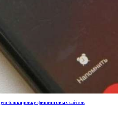
нную блокировку фишинговых сайтов