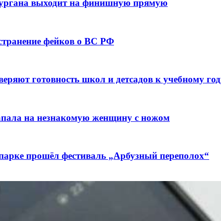
кургана выходит на финишную прямую
остранение фейков о ВС РФ
веряют готовность школ и детсадов к учебному год
напала на незнакомую женщину с ножом
 парке прошёл фестиваль „Арбузный переполох“
лючены контракты на 3,6 млн долларов