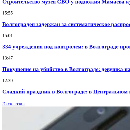
Строительство музея СВО у подножия Мамаева 
15:55
Волгоградец задержан за систематическое распр
15:01
334 учреждения под контролем: в Волгограде про
13:47
Покушение на убийство в Волгограде: девушка 
12:39
Сладкий праздник в Волгограде: в Центральном
15:10
Эксклюзив
Волгоградские компании нарастили экспорт: зак
Все новости