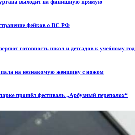
кургана выходит на финишную прямую
остранение фейков о ВС РФ
веряют готовность школ и детсадов к учебному год
напала на незнакомую женщину с ножом
 парке прошёл фестиваль „Арбузный переполох“
лючены контракты на 3,6 млн долларов