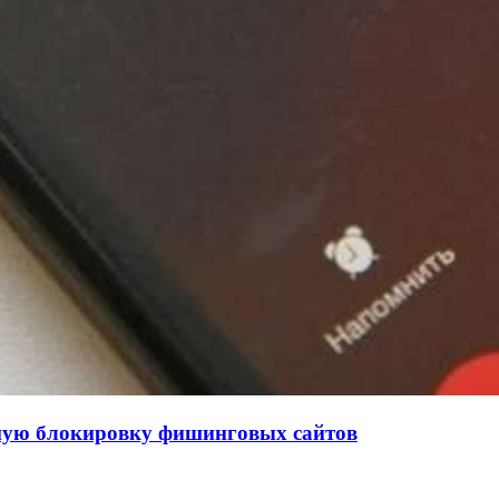
нную блокировку фишинговых сайтов