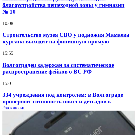
благоустройства пешеходной зоны у гимназии
№ 10
10:08
Строительство музея СВО у подножия Мамаева
кургана выходит на финишную прямую
15:55
Волгоградец задержан за систематическое
распространение фейков о ВС РФ
15:01
334 учреждения под контролем: в Волгограде
проверяют готовность школ и детсадов к
учебному году
Эксклюзив
13:47
Покушение на убийство в Волгограде: девушка