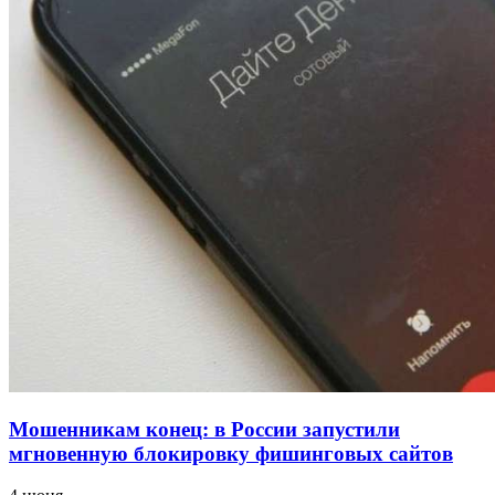
напала на незнакомую женщину с ножом
12:39
Сладкий праздник в Волгограде: в Центральном
парке прошёл фестиваль „Арбузный переполох“
15:10
Волгоградские компании нарастили экспорт:
заключены контракты на 3,6 млн долларов
Все новости
Мошенникам конец: в России запустили
мгновенную блокировку фишинговых сайтов