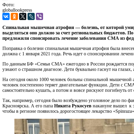
Фото:
globallookpress
Спинальная мышечная атрофия — болезнь, от которой умираю
выделяться оно должно за счет региональных бюджетов. По 
предложили спонсировать лечение заболевания СМА из фе
Поправка о болезни спинальная мышечная атрофия была внесе
должна с 1 января 2021 года. Речь идет о спонсировании лечен
По данным БФ «Семьи СМА» ежегодно в России рождается поря
узнают о страшном диагнозе. Дети буквально гаснут на глазах,
На сегодня около 1000 человек больны спинальной мышечной ат
человек постепенно теряет двигательные функции. Дети с СМА
самостоятельно кушать, а потом и вовсе рискуют погибнуть от 
Так, например, сегодня было возбуждено уголовное дело по фа
Красноярска. А его папа
Никита Рукосуев
накануне вышел к з
чтобы в регионе появилось дорогостоящее лекарство «Spinraz