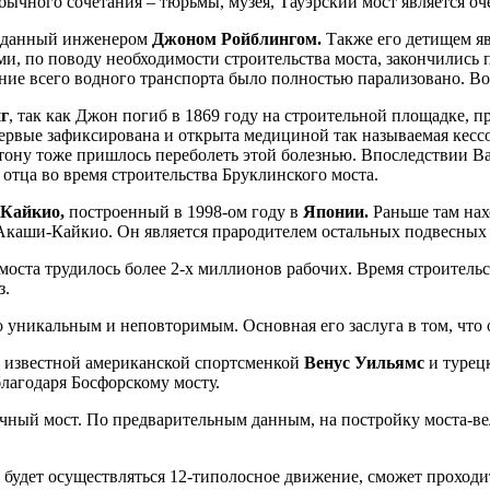
обычного сочетания – тюрьмы, музея, Тауэрский мост является о
зданный инженером
Джоном Ройблингом.
Также его детищем яв
и, по поводу необходимости строительства моста, закончились п
ние всего водного транспорта было полностью парализовано. Вот 
г
, так как Джон погиб в 1869 году на строительной площадке, п
первые зафиксирована и открыта медициной так называемая кесс
гтону тоже пришлось переболеть этой болезнью. Впоследствии В
о отца во время строительства Бруклинского моста.
Кайкио,
построенный в 1998-ом году в
Японии.
Раньше там нахо
Акаши-Кайкио. Он является прародителем остальных подвесных 
оста трудилось более 2-х миллионов рабочих. Время строительст
з.
о уникальным и неповторимым. Основная его заслуга в том, что
у известной американской спортсменкой
Венус Уильямс
и турец
благодаря Босфорскому мосту.
чный мост. По предварительным данным, на постройку моста-ве
 будет осуществляться 12-типолосное движение, сможет проходит