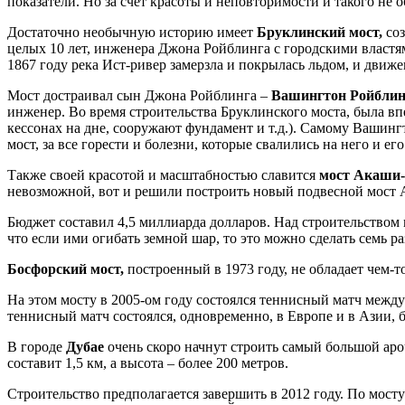
показатели. Но за счет красоты и неповторимости и такого не 
Достаточно необычную историю имеет
Бруклинский мост,
со
целых 10 лет, инженера Джона Ройблинга с городскими властям
1867 году река Ист-ривер замерзла и покрылась льдом, и движе
Мост достраивал сын Джона Ройблинга –
Вашингтон Ройблин
инженер. Во время строительства Бруклинского моста, была в
кессонах на дне, сооружают фундамент и т.д.). Самому Вашин
мост, за все горести и болезни, которые свалились на него и ег
Также своей красотой и масштабностью славится
мост Акаши-
невозможной, вот и решили построить новый подвесной мост 
Бюджет составил 4,5 миллиарда долларов. Над строительством м
что если ими огибать земной шар, то это можно сделать семь ра
Босфорский мост,
построенный в 1973 году, не обладает чем-т
На этом мосту в 2005-ом году состоялся теннисный матч межд
теннисный матч состоялся, одновременно, в Европе и в Азии, 
В городе
Дубае
очень скоро начнут строить самый большой аро
составит 1,5 км, а высота – более 200 метров.
Строительство предполагается завершить в 2012 году. По мосту