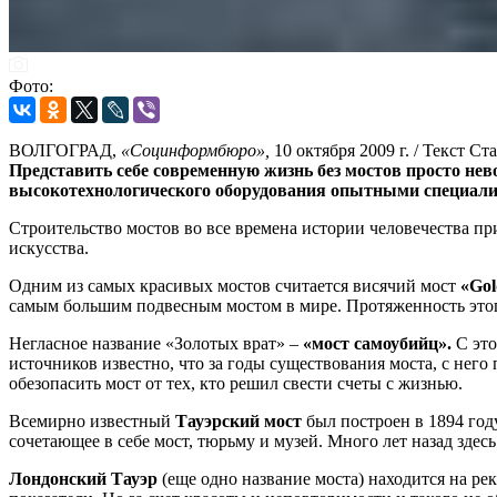
Фото:
ВОЛГОГРАД,
«Социнформбюро»,
10 октября 2009 г. / Текст Ст
Представить себе современную жизнь без мостов просто не
высокотехнологического оборудования опытными специалис
Строительство мостов во все времена истории человечества 
искусства.
Одним из самых красивых мостов считается висячий мост
«Gol
самым большим подвесным мостом в мире. Протяженность этого 
Негласное название «Золотых врат» –
«мост самоубийц».
С эт
источников известно, что за годы существования моста, с него
обезопасить мост от тех, кто решил свести счеты с жизнью.
Всемирно известный
Тауэрский мост
был построен в 1894 году
сочетающее в себе мост, тюрьму и музей. Много лет назад здес
Лондонский Тауэр
(еще одно название моста) находится на ре