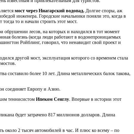
чень известным и привлекательным для туристов.
ляется
мост через Ниагарский водопад.
Долгие споры, аж
обедой инженера. Городские начальники поняли это, когда в
тогда то и начали строить этот мост.
ри обрушении лесов, на которых и находился в тот момент
онная болезнь (когда люди работают в водонепроницаемых
ашингтон Ройблинг, говорил, что ненавидит свой проект и
дился другой мост, эксплуатация которого со временем стала
мостов.
ва составило более 10 лет. Длина металлических балок такова,
 он соединяет Европу и Азию.
ким теннисистом
Ипеком Сенглу
. Впервые в истории этот
ликана будет затрачено 817 миллионов долларов. Длина
ь около 2 тысяч автомобилей в час. И плюс ко всему – по