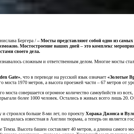
анислава Бергера /
– Мосты представляют собой одно из самых
возможно. Мостостроение наших дней – это комплекс меропр
тами своего дела.
признавалось сложным и ответственным делом. Многие мосты ст
den Gate»
, что в переводе на русский язык означает
«Золотые В
моста 1970 метров, а высота проезжей части – 67 метров от ур
ого моста совершается огромное количество самоубийств из все
 прыгали более 1000 человек. Остались в живых всего лишь 20. О
 и строился больше 8-ми лет, по проекту
Хорака Джонса и Вул
ь находилась известная в Англии тюрьма, а теперь он является г
ке Темза. Высота башен составляет 40 метров, а длинна самого 