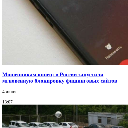
напала на незнакомую женщину с ножом
12:39
Сладкий праздник в Волгограде: в Центральном
парке прошёл фестиваль „Арбузный переполох“
Все новости
Мошенникам конец: в России запустили
мгновенную блокировку фишинговых сайтов
4 июня
13:07