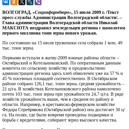
ВОЛГОГРАД,
«Социнформбюро»
, 15 июля 2009 г. /Текст
пресс-службы Администрации Волгоградской области/. –
Глава администрации Волгоградской области Николай
МАКСЮТА поздравил земледельцев региона с намолотом
первого миллиона тонн зерна нового урожая.
По состоянию на 15 июля труженики села собрали 1 млн. 49
тыс. тонн зерна.
Первыми вступали в жатву-2009 южные районы области –
Октябрьский и Котельниковский. По оперативным данным
комитета по сельскому хозяйству и продовольствию
администрации региона здесь хлеб обмолочен уже на 57 % и
45 % посевных площадей соответственно. В Октябрьском
районе собрано 126,1 тыс. тонн зерна, средняя урожайность –
21 ц/га. В хозяйствах Котельниковского района намолочено
почти 103 тыс. тонн зерна при урожайности 24,7 ц/га. В ряде
хозяйств урожайность выше, чем в среднем по району и
области. Например, в крестьянско-фермерском хозяйстве
Федора Серебрякова (Октябрьский район) она достигает 30 ц/
га. На полях, где были вовремя проведены подкормки и
борьба с вредителями, собирают зерно высокого качества.