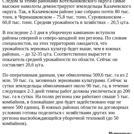
Следом за этими районами Котельниковского округа самые
высокие намолоты демонстрируют земледельцы Калачевского
округа. Так, в Калачевском районе уже собрано почти 80 тыс.
тонн, в Чернышковском – 75,8 тыс. тонн, Суровикинском –
60,8 тыс. тонн. Средняя урожайность в хозяйствах – 20,5 ц/га.
В последние 2-3 дня в уборочную кампанию вступили
районы северной и северо-западной зон региона. По словам
специалистов, на этих территориях ожидается, что
урожайность зерновых культур будет выше, чем в южных
районах, – до 32-35 ц/га. Соответственно вырастет и
показатель средней урожайности по области. Сейчас он
составляет 20,6 ц/га.
По оперативным данным, уже обмолочены 509,6 тыс. га из 2
млн. 59 тыс. га, засеянных зерновыми культурами. Сейчас за
сутки земледельцы обмолачивают около 90 тыс. га, в течение
следующих 2-3 дней темпы работ должны увеличиться до 200
тыс. га в сутки. На полях региона уже работают свыше 5 тыс.
комбайнов, в ближайшие дни будет задействовано еще не
менее 500 единиц. В южных районах области на договорных
условиях готовы поделиться с хозяйствами других зон
региона высвобождающейся уборочной техникой (до 50
комбайнов).
Источник: