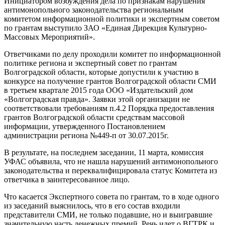
Инициатором возбуждения дела по признакам нарушения
антимонопольного законодательства региональным
комитетом информационной политики и экспертным советом
по грантам выступило ЗАО «Единая Дирекция Культурно-
Массовых Мероприятий».
Ответчиками по делу проходили комитет по информационной
политике региона и экспертный совет по грантам
Волгоградской области, которые допустили к участию в
конкурсе на получение грантов Волгоградской области СМИ
в третьем квартале 2015 года ООО «Издательский дом
«Волгоградская правда». Заявки этой организации не
соответствовали требованиям п.4.2 Порядка предоставления
грантов Волгоградской области средствам массовой
информации, утвержденного Постановлением
администрации региона №449-п от 30.07.2015г.
В результате, на последнем заседании, 11 марта, комиссия
УФАС объявила, что не нашла нарушений антимонопольного
законодательства и переквалифицировала статус Комитета из
ответчика в заинтересованное лицо.
Что касается Экспертного совета по грантам, то в ходе одного
из заседаний выяснилось, что в его состав входили
представители СМИ, не только подавшие, но и выигравшие
значительную часть денежных премий. Речь идет о ВГТРК и