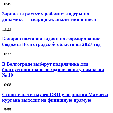
10:45
Зарплаты растут у рабочих: лидеры по
динамике — сварщики, аналитики и швеи
13:23
Бочаров поставил задачи по формированию
бюджета Волгоградской области на 2027 год
10:37
В Волгограде выберут подрядчика для
благоустройства пешеходной зоны у гимназии
№ 10
10:08
Строительство музея СВО у подножия Мамаева
кургана выходит на финишную прямую
15:55