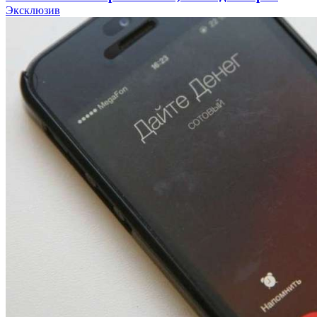
Эксклюзив
11:39
Атака БПЛА в Волгоградской области: есть
пострадавшие и повреждения инфраструктуры
12:01
Волгоградские вузы в топе зарплатного
рейтинга: ВолгГТУ и ВолгГМУ вошли в топ‑15
для химической отрасли и фармацевтики
18:39
В Красноармейском районе Волгограда стартует
конкурс на ремонт моста через Волго‑Донской
судоходный канал
Все новости