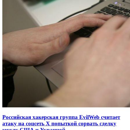
Российская хакерская группа EvilWeb считает
атаку на соцсеть Х попыткой сорвать сделку
между США и Украиной