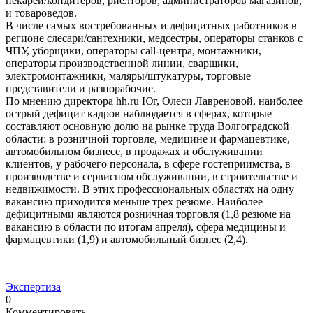
пекарей/кондитеров, риелторов, администраторов магазинов,
и товароведов.
В числе самых востребованных и дефицитных работников в
регионе слесари/сантехники, медсестры, операторы станков с
ЧПУ, уборщики, операторы call-центра, монтажники,
операторы производственной линии, сварщики,
электромонтажники, маляры/штукатуры, торговые
представители и разнорабочие.
По мнению директора hh.ru Юг, Олеси Лавреновой, наиболее
острый дефицит кадров наблюдается в сферах, которые
составляют основную долю на рынке труда Волгоградской
области: в розничной торговле, медицине и фармацевтике,
автомобильном бизнесе, в продажах и обслуживании
клиентов, у рабочего персонала, в сфере гостеприимства, в
производстве и сервисном обслуживании, в строительстве и
недвижимости. В этих профессиональных областях на одну
вакансию приходится меньше трех резюме. Наиболее
дефицитными являются розничная торговля (1,8 резюме на
вакансию в области по итогам апреля), сфера медицины и
фармацевтики (1,9) и автомобильный бизнес (2,4).
Экспертиза
0
Комментировать