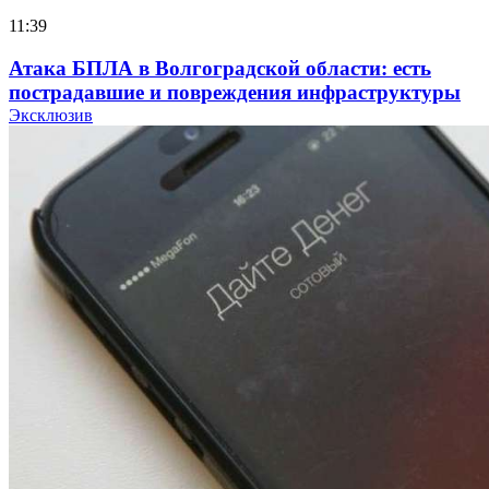
11:39
Атака БПЛА в Волгоградской области: есть
пострадавшие и повреждения инфраструктуры
Эксклюзив
12:01
Волгоградские вузы в топе зарплатного
рейтинга: ВолгГТУ и ВолгГМУ вошли в топ‑15
для химической отрасли и фармацевтики
18:39
В Красноармейском районе Волгограда стартует
конкурс на ремонт моста через Волго‑Донской
судоходный канал
12:28
Фестиваль #ТриЧетыре в Волгограде пройдёт
11–13 сентября в рамках Года единства народов