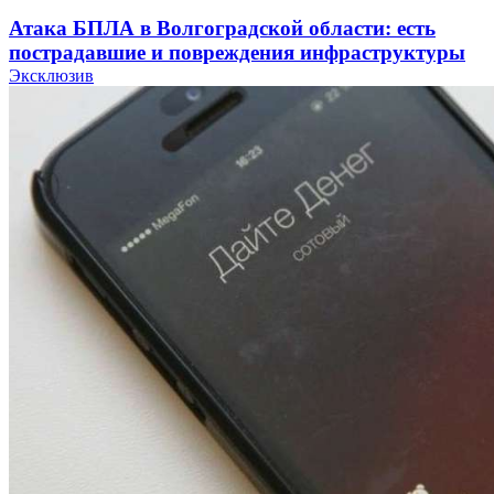
Атака БПЛА в Волгоградской области: есть
пострадавшие и повреждения инфраструктуры
Эксклюзив
12:01
Волгоградские вузы в топе зарплатного
рейтинга: ВолгГТУ и ВолгГМУ вошли в топ‑15
для химической отрасли и фармацевтики
18:39
В Красноармейском районе Волгограда стартует
конкурс на ремонт моста через Волго‑Донской
судоходный канал
12:28
Фестиваль #ТриЧетыре в Волгограде пройдёт
11–13 сентября в рамках Года единства народов
России