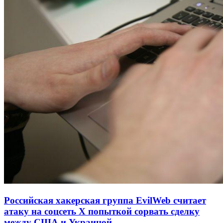
Российская хакерская группа EvilWeb считает
атаку на соцсеть Х попыткой сорвать сделку
между США и Украиной