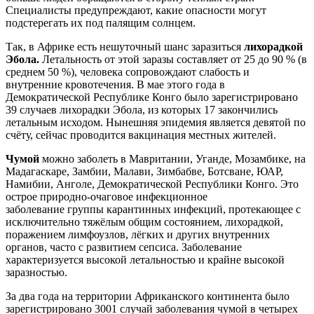
Специалисты предупреждают, какие опасности могут
подстерегать их под палящим солнцем.
Так, в Африке есть нешуточный шанс заразиться
лихорадкой
Эбола.
Летальность от этой заразы составляет от 25 до 90 % (в
среднем 50 %), человека сопровождают слабость и
внутренние кровотечения. В мае этого года в
Демократической Республике Конго было зарегистрировано
39 случаев лихорадки Эбола, из которых 17 закончились
летальным исходом. Нынешняя эпидемия является девятой по
счёту, сейчас проводится вакцинация местных жителей.
Чумой
можно заболеть в Мавритании, Уганде, Мозамбике, на
Мадагаскаре, Замбии, Малави, Зимбабве, Ботсване, ЮАР,
Намибии, Анголе, Демократической Республики Конго. Это
острое природно-очаговое инфекционное
заболевание группы карантинных инфекций, протекающее с
исключительно тяжёлым общим состоянием, лихорадкой,
поражением лимфоузлов, лёгких и других внутренних
органов, часто с развитием сепсиса. Заболевание
характеризуется высокой летальностью и крайне высокой
заразностью.
За два года на территории Африканского континента было
зарегистрировано 3001 случай заболевания чумой в четырех