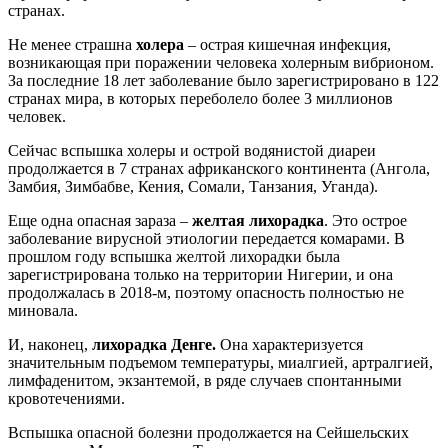
странах.
Не менее страшна
холера
– острая кишечная инфекция,
возникающая при поражении человека холерным вибрионом.
За последние 18 лет заболевание было зарегистрировано в 122
странах мира, в которых переболело более 3 миллионов
человек.
Сейчас вспышка холеры и острой водянистой диареи
продолжается в 7 странах африканского континента (Ангола,
Замбия, Зимбабве, Кения, Сомали, Танзания, Уганда).
Еще одна опасная зараза –
желтая лихорадка
. Это острое
заболевание вирусной этиологии передается комарами. В
прошлом году вспышка желтой лихорадки была
зарегистрирована только на территории Нигерии, и она
продолжалась в 2018-м, поэтому опасность полностью не
миновала.
И, наконец,
лихорадка Денге.
Она характеризуется
значительным подъемом температуры, миалгией, артралгией,
лимфаденитом, экзантемой, в ряде случаев спонтанными
кровотечениями.
Вспышка опасной болезни продолжается на Сейшельских