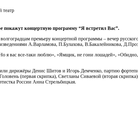
й театр
е покажут концертную программу “Я встретил Вас”.
 волгоградцам премьеру концертной программы – вечер русского
ведениями А.Варламова, П.Булахова, В.Бакалейникова, Д.Проз
Но я вас все-таки люблю», «Ямщик, не гони лошадей», «Обидно
или дирижёры Денис Шитов и Игорь Демченко, партию фортепи
Головень (первая скрипка), Светланы Сиваевой (вторая скрипка)
артистка России Анна Стрельбицкая.