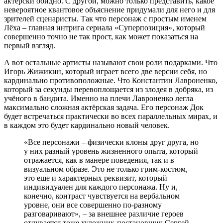
актёрски обидно. С другой, можно только представить, какое
невероятное квантовое объяснение придумали для него и для
зрителей сценаристы. Так что персонаж с простым именем
Лёха – главная интрига сериала «Суперпозиция», который
совершенно точно не так прост, как может показаться на
первый взгляд.
А вот остальные артисты называют свои роли подарками. Что
Игорь Жижикин, который играет всего две версии себя, но
кардинально противоположные. Что Константин Лавроненко,
который за секунды перевоплощается из злодея в добряка, из
учёного в бандита. Именно на плечи Лавроненко легла
максимально сложная актёрская задача. Его персонаж Док
будет встречаться практически во всех параллельных мирах, и
в каждом это будет кардинально новый человек.
«Все персонажи – физически клоны друг друга, но
у них разный уровень жизненного опыта, который
отражается, как в манере поведения, так и в
визуальном образе. Это не только грим-костюм,
это еще и характерных реквизит, который
индивидуален для каждого персонажа. Ну и,
конечно, контраст чувствуется на вербальном
уровне, они все совершенно по-разному
разговаривают», – за внешнее различие героев
отдувается тоже художник-постановщик Сергей