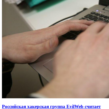
Российская хакерская группа EvilWeb считает