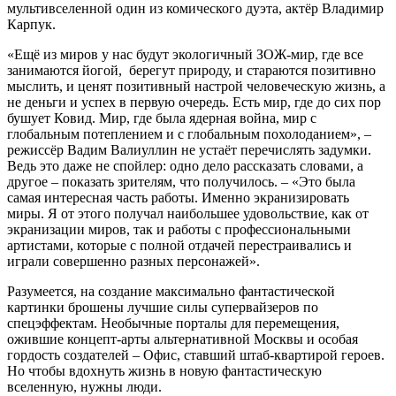
мультивселенной один из комического дуэта, актёр Владимир
Карпук.
«Ещё из миров у нас будут экологичный ЗОЖ-мир, где все
занимаются йогой, берегут природу, и стараются позитивно
мыслить, и ценят позитивный настрой человеческую жизнь, а
не деньги и успех в первую очередь. Есть мир, где до сих пор
бушует Ковид. Мир, где была ядерная война, мир с
глобальным потеплением и с глобальным похолоданием», –
режиссёр Вадим Валиуллин не устаёт перечислять задумки.
Ведь это даже не спойлер: одно дело рассказать словами, а
другое – показать зрителям, что получилось. – «Это была
самая интересная часть работы. Именно экранизировать
миры. Я от этого получал наибольшее удовольствие, как от
экранизации миров, так и работы с профессиональными
артистами, которые с полной отдачей перестраивались и
играли совершенно разных персонажей».
Разумеется, на создание максимально фантастической
картинки брошены лучшие силы супервайзеров по
спецэффектам. Необычные порталы для перемещения,
ожившие концепт-арты альтернативной Москвы и особая
гордость создателей – Офис, ставший штаб-квартирой героев.
Но чтобы вдохнуть жизнь в новую фантастическую
вселенную, нужны люди.