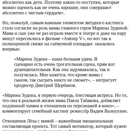
абсолютно как дети. Поэтому какие-то поступки, которые
можно оценить как не очень хорошие, они совершают
абсолютно с чистым сердцем».
Но, пожалуй, самым важным элементом звёздного кастинга
стало согласие на роль мамы главного героя Марины Зудиной.
Мама и сын уже не раз играли вместе в театре и даже на пару
минут пересеклись в фильме «Ампир V», но вот так в
полноценной связке на съёмочной площадке оказались
впервые.
«Марина Зудина – наша большая удача. В
сценарии есть очень трогательная сцена, прям вот
душещипательная. Как она задумывалась, так и
получилась. Мне кажется, что кроме мамы с
сыном, так сыграть никто не сможет», – интригует
продюсер Дмитрий Щербанов.
«Марина Зудина, в первую очередь, блестящая актриса. Но то,
что она в реальной жизни мама Павла Табакова, добавляет
подлинной химии в отношения их персонажей в кино», –
комментирует семейный кастинг режиссёр Вадим Валиуллин.
Отношения Лёха с мамой – важнейшая эмоциональная
составляющая проекта. Тот самый мотиватор, который нужен