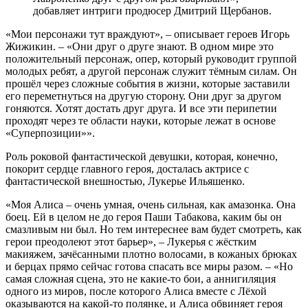
добавляет интриги продюсер Дмитрий Щербанов.
«Мои персонажи тут враждуют», – описывает героев Игорь
Жижикин. – «Они друг о друге знают. В одном мире это
положительный персонаж, опер, который руководит группой
молодых ребят, а другой персонаж служит тёмным силам. Он
прошёл через сложные события в жизни, которые заставили
его переметнуться на другую сторону. Они друг за другом
гоняются. Хотят достать друг друга. И все эти перипетии
проходят через те области науки, которые лежат в основе
«Суперпозиции»».
Роль роковой фантастической девушки, которая, конечно,
покорит сердце главного героя, досталась актрисе с
фантастической внешностью, Лукерье Ильяшенко.
«Моя Алиса – очень умная, очень сильная, как амазонка. Она
боец. Ей в целом не до героя Паши Табакова, каким бы он
смазливым ни был. Но тем интереснее вам будет смотреть, как
герои преодолеют этот барьер», – Лукерья с жёстким
макияжем, зачёсанными плотно волосами, в кожаных брюках
и берцах прямо сейчас готова спасать все миры разом. – «Но
самая сложная сцена, это не какие-то бои, а аннигиляция
одного из миров, после которого Алиса вместе с Лёхой
оказываются на какой-то полянке, и Алиса обвиняет героя