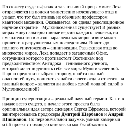
По сюжету студент-физик и талантливый программист Леха
отправляется на поиски таинственно исчезнувшего отца и
узнает, что тот был отнюдь не обычным профессором
квантовой механики. Оказывается, он сделал революционное
научное открытие – Мультивселенная существует! В разных
мирах живут альтернативные версии каждого человека, но
вмешательство в жизнь параллельных миров извне может
привести к разрушительным последствиям. Вплоть до
полного уничтожения – аннигиляции. Разыскивая отца во
множестве миров, Леха попадает в загадочный Офис,
сотрудники которого противостоят Охотникам под
предводительством Антидока – гениального ученого,
который хочет подчинить себе все миры Мультивселенной.
Парню предстоит выбрать сторону, пройти полный
опасностей путь, попытаться найти своего отца и ответить на
главный вопрос – является ли любовь самой мощной силой в
Мультивселенной?
Принцип суперпозиции – реальный научный термин. Как и в
начале всего сущего, в начале этого проекта была
оригинальная идея автора сценария Сергея Ефремова, которой
заинтересовались продюсеры
Дмитрий Щербанов
и
Андрей
Шишканов
. По первоначальной задумке, умный камерный
sci-fi проект с помощью киноязыка мог бы объяснить