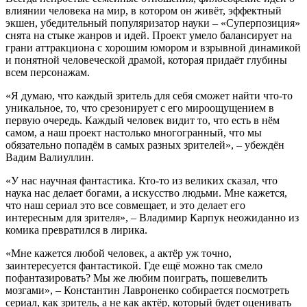
влиянии человека на мир, в котором он живёт, эффектный
экшен, убедительный популяризатор науки – «Суперпозиция»
снята на стыке жанров и идей. Проект умело балансирует на
грани аттракциона с хорошим юмором и взрывной динамикой
и понятной человеческой драмой, которая придаёт глубины
всем персонажам.
«Я думаю, что каждый зритель для себя сможет найти что-то
уникальное, то, что срезонирует с его мироощущением в
первую очередь. Каждый человек видит то, что есть в нём
самом, а наш проект настолько многогранный, что мы
обязательно попадём в самых разных зрителей», – убеждён
Вадим Валиуллин.
«У нас научная фантастика. Кто-то из великих сказал, что
наука нас делает богами, а искусство людьми. Мне кажется,
что наш сериал это все совмещает, и это делает его
интересным для зрителя», – Владимир Карпук неожиданно из
комика превратился в лирика.
«Мне кажется любой человек, а актёр уж точно,
заинтересуется фантастикой. Где ещё можно так смело
пофантазировать? Мы же любим поиграть, пошевелить
мозгами», – Константин Лавроненко собирается посмотреть
сериал, как зритель, а не как актёр, который будет оценивать