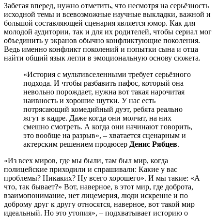
Забегая вперед, нужно отметить, что несмотря на серьёзность
исходной темы и всевозможные научные выкладки, важной и
большой составляющей сценария является юмор. Как для
молодой аудитории, так и для их родителей, чтобы сериал мог
объединить у экранов обычно конфликтующие поколения.
Ведь именно конфликт поколений и попытки сына и отца
найти общий язык легли в эмоциональную основу сюжета.
«История с мультивселенными требует серьёзного
подхода. И чтобы разбавить пафос, который она
невольно порождает, нужна вот такая нарочитая
наивность и хорошие шутки. У нас есть
потрясающий комедийный дуэт, ребята реально
жгут в кадре. Даже когда они молчат, на них
смешно смотреть. А когда они начинают говорить,
это вообще на разрыв», – хватается сценарным и
актерским решением продюсер
Денис Рябцев
.
«Из всех миров, где мы были, там был мир, когда
полицейские приходили и спрашивали: Какие у вас
проблемы? Никаких? Ну всего хорошего». И мы такие: «А
что, так бывает?» Вот, наверное, в этот мир, где доброта,
взаимопонимание, нет лицемерия, люди искренне и по
доброму друг к другу относятся, наверное, вот такой мир
идеальный. Но это утопия», – подхватывает историю о