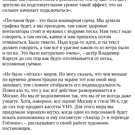
зрителю на подсознательном уровне такой эффект, что он
сильнее начинает подключаться».
«Песчаная буря – это была кошмарная сцена. Мы думали
графика будет, а мы приходим, там такие здоровые
вентиляторы стоят и мужики с ведрами песка. Нам текст надо
говорить, а там песок, камни и нам пришлось потом
отмываться. Было тяжело. Надо куда-то идти, и ты текст
должен говорить, а там всё в урагане каком-то из ветра пыли
и песка. Это было натурально очень», – актёр Владимир
Карпук до сих пор как будто отплёвывается от песка,
вспоминая съёмки.
«Не было «лёгких» миров. Но могу сказать, что чем меньше
по времени демонстрации на экране тот или иной мир
занимает, тем сложнее отобразить его индивидуальность.
Помогало то, что у нас всё действие разворачивается в
Москве. Но мы её видоизменяли так, что вы её не всегда даже
узнаете. Хотя, наверное, все оценят Москву в стиле 90-х, где
до сих пор продают кассеты VHS. Для этого мира мы
придумали хорошую шутку, когда один из персонажей будет
искать киноновинку и ему посоветую «Аватар 2» в переводе
Гоблина», – рассказывает о своей работе художник-
постановщик.