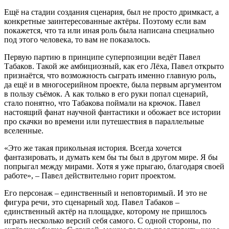
Ещё на стадии создания сценария, был не просто дримкаст, а
конкретные заинтересованные актёры. Поэтому если вам
покажется, что та или иная роль была написана специально
под этого человека, то вам не показалось.
Первую партию в принципе суперпозиции ведёт Павел
Табаков. Такой же амбициозный, как его Лёха, Павел открыто
признаётся, что возможность сыграть именно главную роль,
да ещё и в многосерийном проекте, была первым аргументом
в пользу съёмок. А как только в его руки попал сценарий,
стало понятно, что Табакова поймали на крючок. Павел
настоящий фанат научной фантастики и обожает все истории
про скачки во времени или путешествия в параллельные
вселенные.
«Это же такая прикольная история. Всегда хочется
фантазировать, и думать кем бы ты был в другом мире. Я бы
попрыгал между мирами. Хотя я уже прыгаю, благодаря своей
работе», – Павел действительно горит проектом.
Его персонаж – единственный и неповторимый. И это не
фигура речи, это сценарный ход. Павел Табаков –
единственный актёр на площадке, которому не пришлось
играть несколько версий себя самого. С одной стороны, по