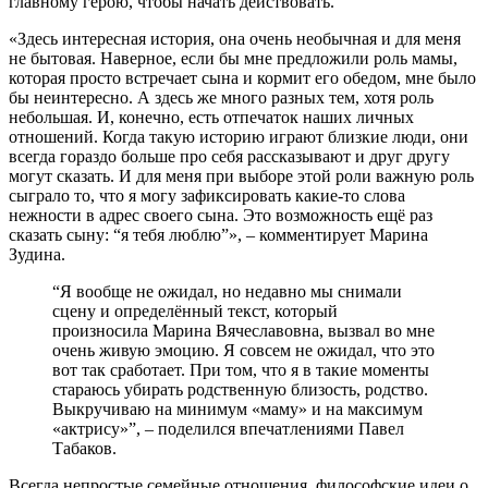
главному герою, чтобы начать действовать.
«Здесь интересная история, она очень необычная и для меня
не бытовая. Наверное, если бы мне предложили роль мамы,
которая просто встречает сына и кормит его обедом, мне было
бы неинтересно. А здесь же много разных тем, хотя роль
небольшая. И, конечно, есть отпечаток наших личных
отношений. Когда такую историю играют близкие люди, они
всегда гораздо больше про себя рассказывают и друг другу
могут сказать. И для меня при выборе этой роли важную роль
сыграло то, что я могу зафиксировать какие-то слова
нежности в адрес своего сына. Это возможность ещё раз
сказать сыну: “я тебя люблю”», – комментирует Марина
Зудина.
“Я вообще не ожидал, но недавно мы снимали
сцену и определённый текст, который
произносила Марина Вячеславовна, вызвал во мне
очень живую эмоцию. Я совсем не ожидал, что это
вот так сработает. При том, что я в такие моменты
стараюсь убирать родственную близость, родство.
Выкручиваю на минимум «маму» и на максимум
«актрису»”, – поделился впечатлениями Павел
Табаков.
Всегда непростые семейные отношения, философские идеи о