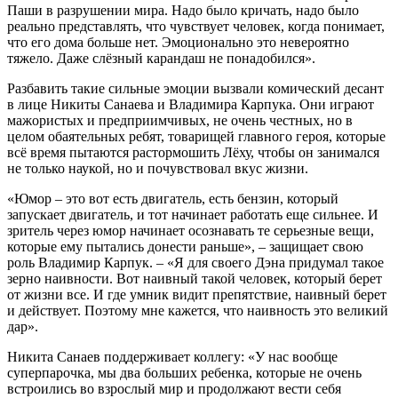
Паши в разрушении мира. Надо было кричать, надо было
реально представлять, что чувствует человек, когда понимает,
что его дома больше нет. Эмоционально это невероятно
тяжело. Даже слёзный карандаш не понадобился».
Разбавить такие сильные эмоции вызвали комический десант
в лице Никиты Санаева и Владимира Карпука. Они играют
мажористых и предприимчивых, не очень честных, но в
целом обаятельных ребят, товарищей главного героя, которые
всё время пытаются растормошить Лёху, чтобы он занимался
не только наукой, но и почувствовал вкус жизни.
«Юмор – это вот есть двигатель, есть бензин, который
запускает двигатель, и тот начинает работать еще сильнее. И
зритель через юмор начинает осознавать те серьезные вещи,
которые ему пытались донести раньше», – защищает свою
роль Владимир Карпук. – «Я для своего Дэна придумал такое
зерно наивности. Вот наивный такой человек, который берет
от жизни все. И где умник видит препятствие, наивный берет
и действует. Поэтому мне кажется, что наивность это великий
дар».
Никита Санаев поддерживает коллегу: «У нас вообще
суперпарочка, мы два больших ребенка, которые не очень
встроились во взрослый мир и продолжают вести себя