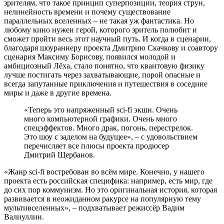
зрителям, что такое принцип суперпозиции, теория струн,
нелинейность времени и почему существование
параллельных вселенных – не такая уж фантастика. Но
любому кино нужен герой, которого зритель полюбит и
сможет пройти весь этот научный путь. И когда в сценарии,
благодаря шоураннеру проекта Дмитрию Скачкову и соавтору
сценария Максиму Борисову, появился молодой и
амбициозный Лёха, стало понятно, что квантовую физику
лучше постигать через захватывающие, порой опасные и
всегда запутанные приключения и путешествия в соседние
миры и даже в другие времена.
«Теперь это напряженный sci-fi экшн. Очень
много компьютерной графики. Очень много
спецэффектов. Много драк, погонь, перестрелок.
Это шоу с заделом на будущее», – с удовольствием
перечисляет все плюсы проекта продюсер
Дмитрий Щербанов.
«Жанр sci-fi востребован во всём мире. Конечно, у нашего
проекта есть российская специфика: например, есть мир, где
до сих пор коммунизм. Но это оригинальная история, которая
развивается в неожиданном ракурсе на популярную тему
мультивселенных», – подхватывает режиссёр Вадим
Валиуллин.