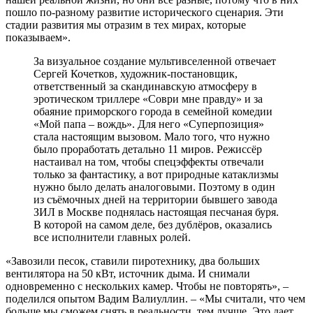
пошло по-разному развитие исторического сценария. Эти
стадии развития мы отразим в тех мирах, которые
показываем».
За визуальное создание мультивселенной отвечает
Сергей Кочетков, художник-постановщик,
ответственный за скандинавскую атмосферу в
эротическом триллере «Соври мне правду» и за
обаяние приморского города в семейной комедии
«Мой папа – вождь». Для него «Суперпозиция»
стала настоящим вызовом. Мало того, что нужно
было проработать детально 11 миров. Режиссёр
настаивал на том, чтобы спецэффекты отвечали
только за фантастику, а вот природные катаклизмы
нужно было делать аналоговыми. Поэтому в один
из съёмочных дней на территории бывшего завода
ЗИЛ в Москве поднялась настоящая песчаная буря.
В которой на самом деле, без дублёров, оказались
все исполнители главных ролей.
«Завозили песок, ставили пиротехнику, два больших
вентилятора на 50 кВт, источник дыма. И снимали
одновременно с нескольких камер. Чтобы не повторять», –
поделился опытом Вадим Валиуллин. – «Мы считали, что чем
больше мы сможем снять в реальности, тем лучше. Это дает