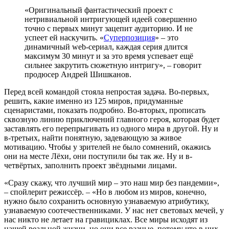
«Оригинальный фантастический проект с
нетривиальной интригующей идеей совершенно
точно с первых минут зацепит аудиторию. И не
успеет ей наскучить. «
Суперпозиция
» – это
динамичный web-сериал, каждая серия длится
максимум 30 минут и за это время успевает ещё
сильнее закрутить сюжетную интригу», – говорит
продюсер Андрей Шишканов.
Перед всей командой стояла непростая задача. Во-первых,
решить, какие именно из 125 миров, придуманные
сценаристами, показать подробно. Во-вторых, прописать
сквозную линию приключений главного героя, которая будет
заставлять его перепрыгивать из одного мира в другой. Ну и
в-третьих, найти понятную, задевающую за живое
мотивацию. Чтобы у зрителей не было сомнений, окажись
они на месте Лёхи, они поступили бы так же. Ну и в-
четвёртых, заполнить проект звёздными лицами.
«Сразу скажу, что лучший мир – это наш мир без пандемии»,
– спойлерит режиссёр. – «Но в любом из миров, конечно,
нужно было сохранить основную узнаваемую атрибутику,
узнаваемую соотечественниками. У нас нет световых мечей, у
нас никто не летает на гравициклах. Все миры исходят из
нашей реальной жизни, но они все разные, потому что в них