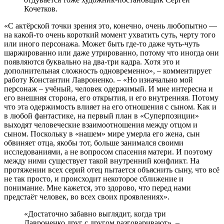
Кочетков.
«С актёрской точки зрения это, конечно, очень любопытно —
на какой-то очень короткий момент ухватить суть, черту того
или иного персонажа. Может быть где-то даже чуть-чуть
шаржированно или даже утрированно, потому что иногда они
появляются буквально на два-три кадра. Хотя это и
дополнительная сложность одновременно», – комментирует
работу Константин Лавроненко. – «Но изначально мой
персонаж – учёный, человек одержимый. И мне интересна и
его внешняя сторона, его открытия, и его внутренняя. Потому
что эта одержимость влияет на его отношения с сыном. Как и
в любой фантастике, на первый план в «Суперпозиции»
выходят человеческие взаимоотношения между отцом и
сыном. Поскольку в «нашем» мире умерла его жена, сын
обвиняет отца, якобы тот, больше занимался своими
исследованиями, а не вопросом спасения матери. И поэтому
между ними существует такой внутренний конфликт. На
протяжении всех серий отец пытается объяснить сыну, что всё
не так просто, и происходит некоторое сближение и
понимание. Мне кажется, это здорово, что перед нами
предстаёт человек, во всех своих проявлениях».
«Достаточно забавно выглядит, когда три
Лавроненко друг с другом разговаривают», –