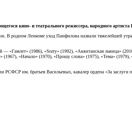
ающегося кино- и театрального режиссера, народного артис
ни. В родном Ленкоме уход Панфилова назвали тяжелейшей утрато
 «Гамлет» (1986), «Sorry» (1992), «Аквитанская львица» (2010
(1967), «Начало» (1970), «Прошу слова» (1975), «Тема» (1979), 
и РСФСР им. братьев Васильевых, кавалер ордена «За заслуги 