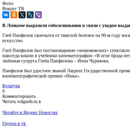
Фото:
Вокруг ТВ
В Ленкоме выразили соболезнования в связи с уходом выд
Глеб Панфилов скончался от тяжелой болезни на 90-м году жиз
искусство.
Глеб Панфилов был постановщиком «ленкомовских» спектаклей —
навсегда вошли в учебники кинематографии: «В огне брода нет» 
любимая супруга Глеба Панфилова – Инна Чурикова.
Панфилов был удостоен званий Лауреат Государственной преми
кинематографической премии «Ника».
Культура
0
Комментировать
Читать volgasib.ru в
Читайте в Яндекс Новостях
Группа в vk