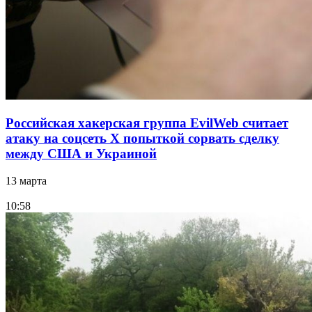
Российская хакерская группа EvilWeb считает
атаку на соцсеть Х попыткой сорвать сделку
между США и Украиной
13 марта
10:58