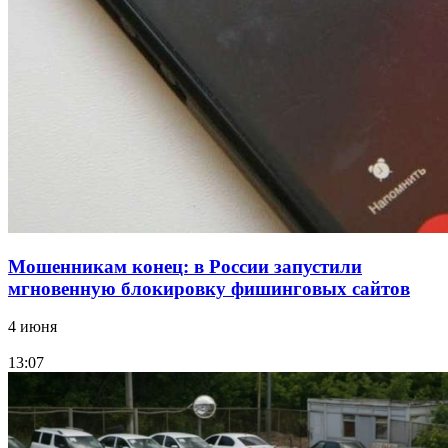
судоходный канал
12:28
Фестиваль #ТриЧетыре в Волгограде пройдёт
11–13 сентября в рамках Года единства народов
России
Все новости
Мошенникам конец: в России запустили
мгновенную блокировку фишинговых сайтов
4 июня
13:07