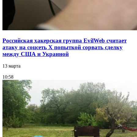
Российская хакерская группа EvilWeb считает
атаку на соцсеть Х попыткой сорвать сделку
между США и Украиной
13 марта
10:58