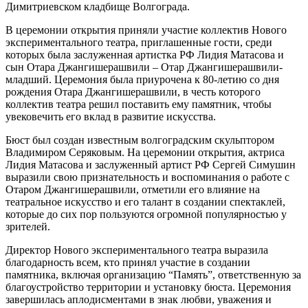
Димитриевском кладбище Волгограда.
В церемонии открытия приняли участие коллектив Нового
экспериментального театра, приглашенные гости, среди
которых была заслуженная артистка РФ Лидия Матасова и
сын Отара Джангишерашвили – Отар Джангишерашвили-
младший. Церемония была приурочена к 80-летию со дня
рождения Отара Джангишерашвили, в честь которого
коллектив театра решил поставить ему памятник, чтобы
увековечить его вклад в развитие искусства.
Бюст был создан известным волгоградским скульптором
Владимиром Серяковым. На церемонии открытия, актриса
Лидия Матасова и заслуженный артист РФ Сергей Симушин
выразили свою признательность и воспоминания о работе с
Отаром Джангишерашвили, отметили его влияние на
театральное искусство и его талант в создании спектаклей,
которые до сих пор пользуются огромной популярностью у
зрителей.
Директор Нового экспериментального театра выразила
благодарность всем, кто принял участие в создании
памятника, включая организацию “Память”, ответственную за
благоустройство территории и установку бюста. Церемония
завершилась аплодисментами в знак любви, уважения и