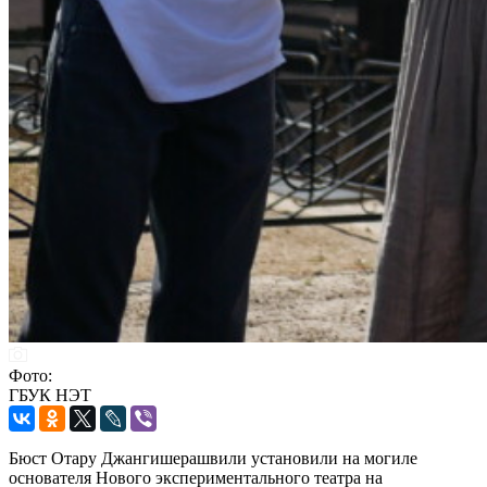
Фото:
ГБУК НЭТ
Бюст Отару Джангишерашвили установили на могиле
основателя Нового экспериментального театра на