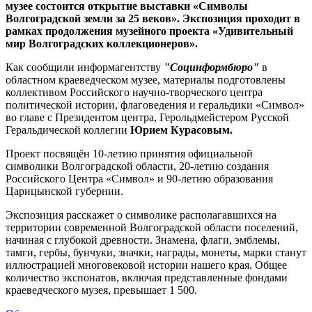
музее состоится открытие выставки «Символы
Волгоградской земли за 25 веков».
Экспозиция проходит в
рамках продолжения музейного проекта «Удивительный
мир Волгоградских коллекционеров».
Как сообщили информагентству
"Социнформбюро"
в
областном краеведческом музее, материалы подготовлены
коллективом Российского научно-творческого центра
политической истории, флаговедения и геральдики «Символ»
во главе с Президентом центра, Герольдмейстером Русской
Геральдической коллегии
Юрием Курасовым.
Проект посвящён 10-летию принятия официальной
символики Волгоградской области, 20-летию создания
Российского Центра «Символ» и 90-летию образования
Царицынской губернии.
Экспозиция расскажет о символике располагавшихся на
территории современной Волгоградской области поселений,
начиная с глубокой древности. Знамена, флаги, эмблемы,
тамги, гербы, бунчуки, значки, награды, монеты, марки станут
иллюстрацией многовековой истории нашего края. Общее
количество экспонатов, включая представленные фондами
краеведческого музея, превышает 1 500.