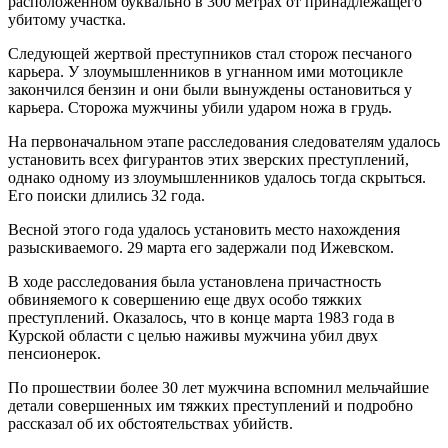
расположенном буквально в 300 метрах от принадлежащего
убитому участка.
Следующей жертвой преступников стал сторож песчаного
карьера. У злоумышленников в угнанном ими мотоцикле
закончился бензин и они были вынуждены остановиться у
карьера. Сторожа мужчины убили ударом ножа в грудь.
На первоначальном этапе расследования следователям удалось
установить всех фигурантов этих зверских преступлений,
однако одному из злоумышленников удалось тогда скрыться.
Его поиски длились 32 года.
Весной этого года удалось установить место нахождения
разыскиваемого. 29 марта его задержали под Ижевском.
В ходе расследования была установлена причастность
обвиняемого к совершению еще двух особо тяжких
преступлений. Оказалось, что в конце марта 1983 года в
Курской области с целью наживы мужчина убил двух
пенсионерок.
По прошествии более 30 лет мужчина вспомнил мельчайшие
детали совершенных им тяжких преступлений и подробно
рассказал об их обстоятельствах убийств.