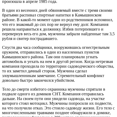
произошла в апреле 1985 года.
В один из весенних дней обвиняемый вместе с тремя своими
братьями распивал спиртные напитки в Камышинском
районе. В какой-то момент один из родственников вспомнил,
что его знакомый до сих пор не вернул ему долг. Компания
решила направиться к должнику. Избив потерпевшего и
перевернув весь его дом, мужчины забрали найденные там 3,5
рубля и свитер пострадавшего.
Спустя два часа сообщники, вооружившись огнестрельным
оружием, отправились в один из населенных пунктов
Камышинского района. Там они планировали угнать
автомобиль и уехать на нем в другой регион. Когда нетрезвая
компания проходила по территории садоводческого общества,
то их заметил дачный сторож. Мужчина сделал
злоумышленникам замечание. Стремительный конфликт
довольно быстро закончился убийством.
Тело до смерти избитого охранника мужчины спрятали в
подвале одного из домиков СНТ. Компания отправилась
дальше. На своем пути они увидели садовода, на участке
которого стоял мотоцикл. Мужчины попросили их подвести,
на что получили отказ. Это стоило садоводу жизни. Его тело с
многочисленными травмами позднее обнаружили в домике,