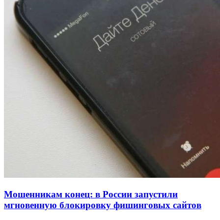
напала на незнакомую женщину с ножом
12:39
Сладкий праздник в Волгограде: в Центральном
парке прошёл фестиваль „Арбузный переполох“
15:10
Волгоградские компании нарастили экспорт:
заключены контракты на 3,6 млн долларов
Все новости
Мошенникам конец: в России запустили
мгновенную блокировку фишинговых сайтов