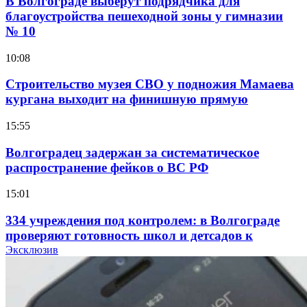
В Волгограде выберут подрядчика для
благоустройства пешеходной зоны у гимназии
№ 10
10:08
Строительство музея СВО у подножия Мамаева
кургана выходит на финишную прямую
15:55
Волгоградец задержан за систематическое
распространение фейков о ВС РФ
15:01
334 учреждения под контролем: в Волгограде
проверяют готовность школ и детсадов к
учебному году
Эксклюзив
13:47
Покушение на убийство в Волгограде: девушка