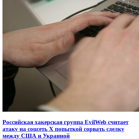
Российская хакерская группа EvilWeb считает
атаку на соцсеть Х попыткой сорвать сделку
между США и Украиной