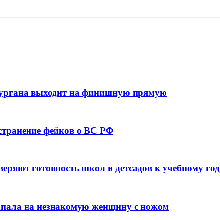
кургана выходит на финишную прямую
остранение фейков о ВС РФ
веряют готовность школ и детсадов к учебному год
напала на незнакомую женщину с ножом