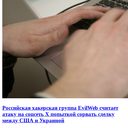
Российская хакерская группа EvilWeb считает
атаку на соцсеть Х попыткой сорвать сделку
между США и Украиной