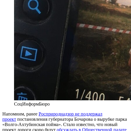
СоцИнформБюро
Напомним, ранее
Росприроднадзор не поддержал
проект
постановления губернатора Бочарова о вырубке парка
«Волго-Ахтубинская пойма». Стало известно, что новый
проект дороги скоро будут
обсуждать в Общественной палате