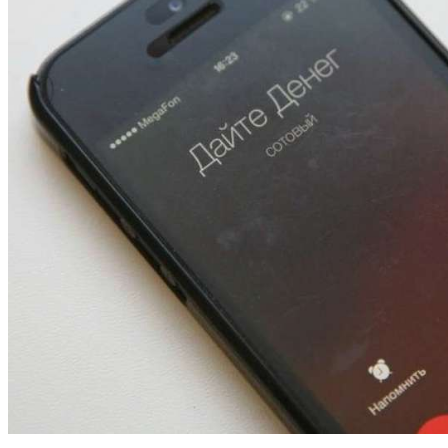
12:01
Волгоградские вузы в топе зарплатного
рейтинга: ВолгГТУ и ВолгГМУ вошли в топ‑15
для химической отрасли и фармацевтики
18:39
В Красноармейском районе Волгограда стартует
конкурс на ремонт моста через Волго‑Донской
судоходный канал
12:28
Фестиваль #ТриЧетыре в Волгограде пройдёт
11–13 сентября в рамках Года единства народов
России
Все новости