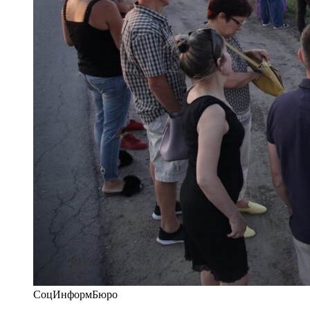
СоцИнформБюро