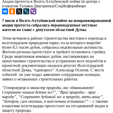
Акция протеста в Волго-Ахтубинской пойме (в центре с
плакатом Татьяна Дмитриева)/СоцИнформБюро
7 июля в Волго-Ахтубинской пойме на импровизированной
акции протеста собрались неравнодушные местные
жители во главе с депутатом областной Думы.
Этим вечером в районе строительства мостового перехода в
волгоградском природном парке, из-за которого вырубят
более 8,5 тысяч дубов, собрались недовольные активисты.
Жители региона протестуют и требуют остановить стройку.
Среди защитников вековых дубов, настаивающих на
приостановке строительства и устранении всех недочётов в
проектной документации оказался депутат Волгоградской
областной Думы, “единоросс” Александр Осипов. С места
событий он уже подал заявление сотрудникам полиции,
заявил о незаконных строительных работах.
“Генпрокурор и министр природы, вас обманывают!
Сохраните нашим детям лес!”, “Враг природы – враг
народа”, “Сохраните дубовый лес и природу, мать вашу”,
“Бочаров, сам свалишь, а нам пеньки оставишь?”
– с такими
плакатами волгоградцы протестуют на сегодняшней акции в
защиту природы.