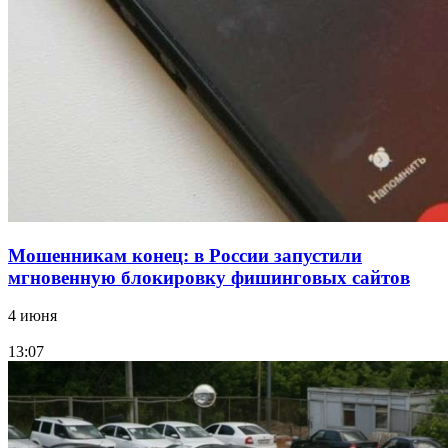
12:39
Сладкий праздник в Волгограде: в Центральном
парке прошёл фестиваль „Арбузный переполох“
Все новости
Мошенникам конец: в России запустили
мгновенную блокировку фишинговых сайтов
4 июня
13:07