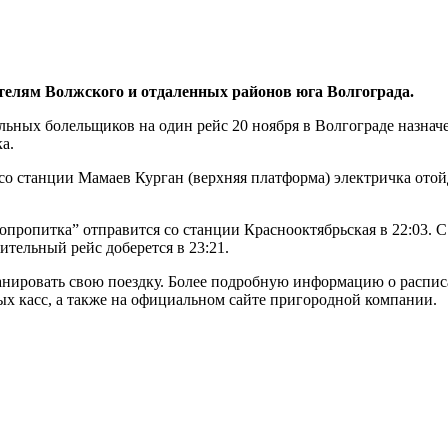
телям Волжского и отдаленных районов юга Волгограда.
льных болельщиков на один рейс 20 ноября в Волгограде назна
а.
, со станции Мамаев Курган (верхняя платформа) электричка ото
ропитка” отправится со станции Краснооктябрьская в 22:03. С
тельный рейс доберется в 23:21.
ланировать свою поездку. Более подробную информацию о распи
х касс, а также на официальном сайте пригородной компании.