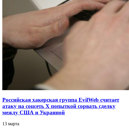
Российская хакерская группа EvilWeb считает
атаку на соцсеть Х попыткой сорвать сделку
между США и Украиной
13 марта