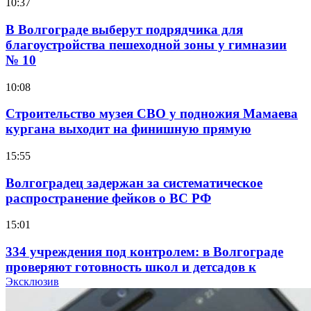
10:37
В Волгограде выберут подрядчика для
благоустройства пешеходной зоны у гимназии
№ 10
10:08
Строительство музея СВО у подножия Мамаева
кургана выходит на финишную прямую
15:55
Волгоградец задержан за систематическое
распространение фейков о ВС РФ
15:01
334 учреждения под контролем: в Волгограде
проверяют готовность школ и детсадов к
учебному году
Эксклюзив
13:47