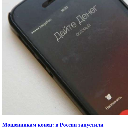
Покушение на убийство в Волгограде: девушка
напала на незнакомую женщину с ножом
12:39
Сладкий праздник в Волгограде: в Центральном
парке прошёл фестиваль „Арбузный переполох“
15:10
Волгоградские компании нарастили экспорт:
заключены контракты на 3,6 млн долларов
Все новости
Мошенникам конец: в России запустили