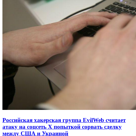
Российская хакерская группа EvilWeb считает
атаку на соцсеть Х попыткой сорвать сделку
между США и Украиной