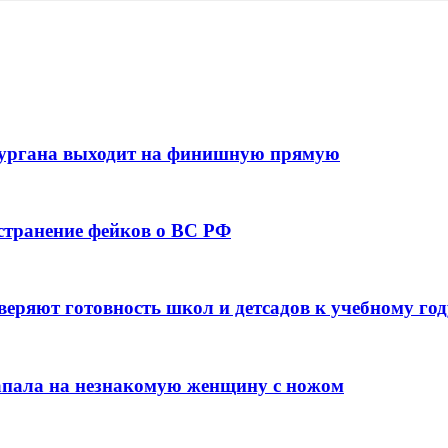
кургана выходит на финишную прямую
остранение фейков о ВС РФ
веряют готовность школ и детсадов к учебному год
напала на незнакомую женщину с ножом