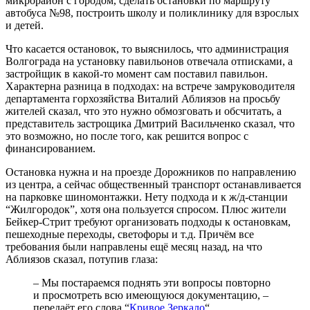
микрорайон с городом, сделать остановки по маршруту
автобуса №98, построить школу и поликлинику для взрослых
и детей.
Что касается остановок, то выяснилось, что администрация
Волгограда на установку павильонов отвечала отписками, а
застройщик в какой-то момент сам поставил павильон.
Характерна разница в подходах: на встрече замруководителя
департамента горхозяйства Виталий Аблиязов на просьбу
жителей сказал, что это нужно обмозговать и обсчитать, а
представитель застрощика Дмитрий Васильченко сказал, что
это возможно, но после того, как решится вопрос с
финансированием.
Остановка нужна и на проезде Дорожников по направлению
из центра, а сейчас общественный транспорт останавливается
на парковке шиномонтажки. Нету подхода и к ж/д-станции
“Жилгородок”, хотя она пользуется спросом. Плюс жители
Бейкер-Стрит требуют организовать подходы к остановкам,
пешеходные переходы, светофоры и т.д. Причём все
требования были направлены ещё месяц назад, на что
Аблиязов сказал, потупив глаза:
– Мы постараемся поднять эти вопросы повторно
и просмотреть всю имеющуюся документацию, –
передаёт его слова “
Кривое Зеркало
“.