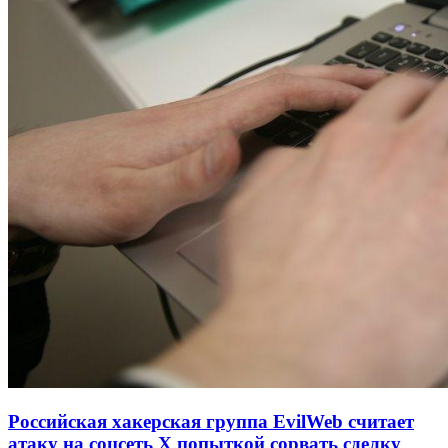
Российская хакерская группа EvilWeb считает
атаку на соцсеть Х попыткой сорвать сделку