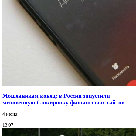
Сладкий праздник в Волгограде: в Центральном
парке прошёл фестиваль „Арбузный переполох“
15:10
Волгоградские компании нарастили экспорт:
заключены контракты на 3,6 млн долларов
Все новости
Мошенникам конец: в России запустили
мгновенную блокировку фишинговых сайтов
4 июня
13:07