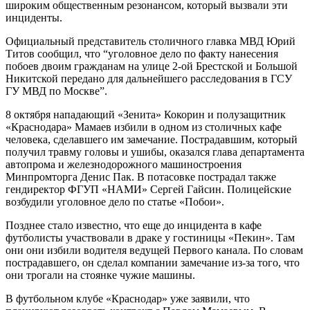
широким общественным резонансом, который вызвали эти
инциденты.
Официальный представитель столичного главка МВД Юрий
Титов сообщил, что “уголовное дело по факту нанесения
побоев двоим гражданам на улице 2-ой Брестской и Большой
Никитской передано для дальнейшего расследования в ГСУ
ГУ МВД по Москве”.
8 октября нападающий «Зенита» Кокорин и полузащитник
«Краснодара» Мамаев избили в одном из столичных кафе
человека, сделавшего им замечание. Пострадавшим, который
получил травму головы и ушибы, оказался глава департамента
автопрома и железнодорожного машиностроения
Минпромторга Денис Пак. В потасовке пострадал также
гендиректор ФГУП «НАМИ» Сергей Гайсин. Полицейские
возбудили уголовное дело по статье «Побои».
Позднее стало известно, что еще до инцидента в кафе
футболисты участвовали в драке у гостиницы «Пекин». Там
они они избили водителя ведущей Первого канала. По словам
пострадавшего, он сделал компании замечание из-за того, что
они трогали на стоянке чужие машины.
​В футбольном клубе «Краснодар» уже заявили, что