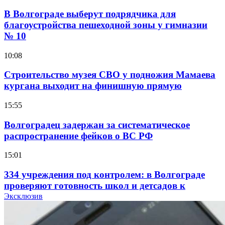
В Волгограде выберут подрядчика для
благоустройства пешеходной зоны у гимназии
№ 10
10:08
Строительство музея СВО у подножия Мамаева
кургана выходит на финишную прямую
15:55
Волгоградец задержан за систематическое
распространение фейков о ВС РФ
15:01
334 учреждения под контролем: в Волгограде
проверяют готовность школ и детсадов к
учебному году
Эксклюзив
13:47