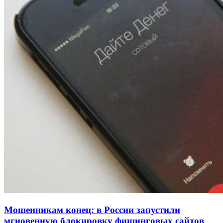
Покушение на убийство в Волгограде: девушка
напала на незнакомую женщину с ножом
12:39
Сладкий праздник в Волгограде: в Центральном
парке прошёл фестиваль „Арбузный переполох“
15:10
Волгоградские компании нарастили экспорт:
заключены контракты на 3,6 млн долларов
Все новости
Мошенникам конец: в России запустили
мгновенную блокировку фишинговых сайтов