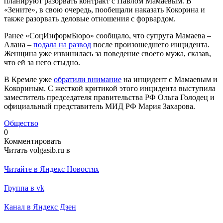
планируют разорвать контракт с Павлом Мамаевым. В
«Зените», в свою очередь, пообещали наказать Кокорина и
также разорвать деловые отношения с форвардом.
Ранее «СоцИнформБюро» сообщало, что супруга Мамаева –
Алана –
подала на развод
после произошедшего инцидента.
Женщина уже извинилась за поведение своего мужа, сказав,
что ей за него стыдно.
В Кремле уже
обратили внимание
на инцидент с Мамаевым и
Кокориным. С жесткой критикой этого инцидента выступила
заместитель председателя правительства РФ Ольга Голодец и
официальный представитель МИД РФ Мария Захарова.
Общество
0
Комментировать
Читать volgasib.ru в
Читайте в Яндекс Новостях
Группа в vk
Канал в Яндекс Дзен