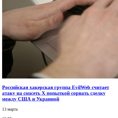
Российская хакерская группа EvilWeb считает
атаку на соцсеть Х попыткой сорвать сделку
между США и Украиной
13 марта