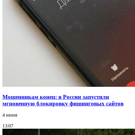
Сладкий праздник в Волгограде: в Центральном
парке прошёл фестиваль „Арбузный переполох“
15:10
Волгоградские компании нарастили экспорт:
заключены контракты на 3,6 млн долларов
Все новости
Мошенникам конец: в России запустили
мгновенную блокировку фишинговых сайтов
4 июня
13:07