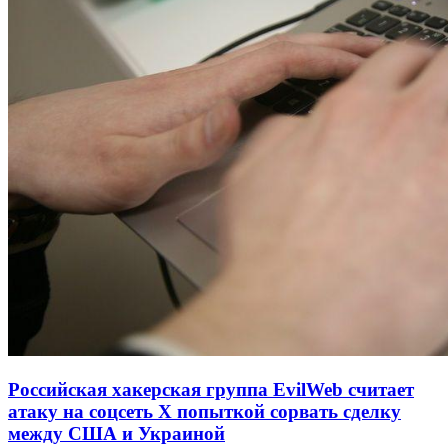
Российская хакерская группа EvilWeb считает
атаку на соцсеть Х попыткой сорвать сделку
между США и Украиной