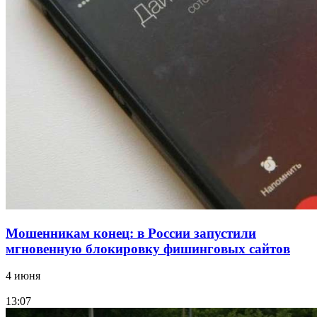
Сладкий праздник в Волгограде: в Центральном
парке прошёл фестиваль „Арбузный переполох“
15:10
Волгоградские компании нарастили экспорт:
заключены контракты на 3,6 млн долларов
Все новости
Мошенникам конец: в России запустили
мгновенную блокировку фишинговых сайтов
4 июня
13:07