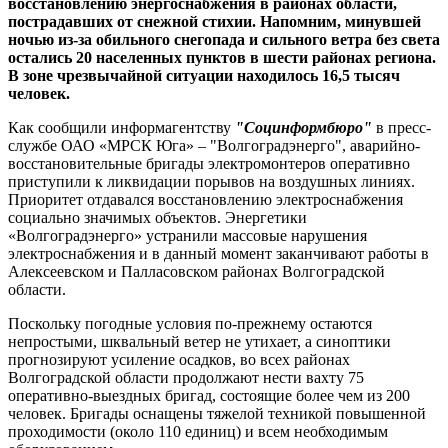
восстановлению энергоснабжения в районах области,
пострадавших от снежной стихии.
Напомним, минувшей
ночью из-за обильного снегопада и сильного ветра без света
остались 20 населенных пунктов в шести районах региона.
В зоне чрезвычайной ситуации находилось 16,5 тысяч
человек.
Как сообщили информагентству
"Социнформбюро"
в пресс-
службе ОАО «МРСК Юга» – "Волгоградэнерго", аварийно-
восстановительные бригады электромонтеров оперативно
приступили к ликвидации порывов на воздушных линиях.
Приоритет отдавался восстановлению электроснабжения
социально значимых объектов. Энергетики
«Волгоградэнерго» устранили массовые нарушения
электроснабжения и в данный момент заканчивают работы в
Алексеевском и Палласовском районах Волгоградской
области.
Поскольку погодные условия по-прежнему остаются
непростыми, шквальный ветер не утихает, а синоптики
прогнозируют усиление осадков, во всех районах
Волгоградской области продолжают нести вахту 75
оперативно-выездных бригад, состоящие более чем из 200
человек. Бригады оснащены тяжелой техникой повышенной
проходимости (около 110 единиц) и всем необходимым