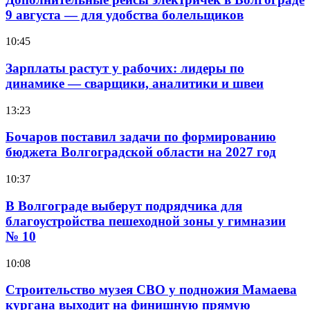
9 августа — для удобства болельщиков
10:45
Зарплаты растут у рабочих: лидеры по
динамике — сварщики, аналитики и швеи
13:23
Бочаров поставил задачи по формированию
бюджета Волгоградской области на 2027 год
10:37
В Волгограде выберут подрядчика для
благоустройства пешеходной зоны у гимназии
№ 10
10:08
Строительство музея СВО у подножия Мамаева
кургана выходит на финишную прямую