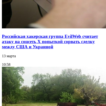
Российская хакерская группа EvilWeb считает
атаку на соцсеть Х попыткой сорвать сделку
между США и Украиной
13 марта
10:58