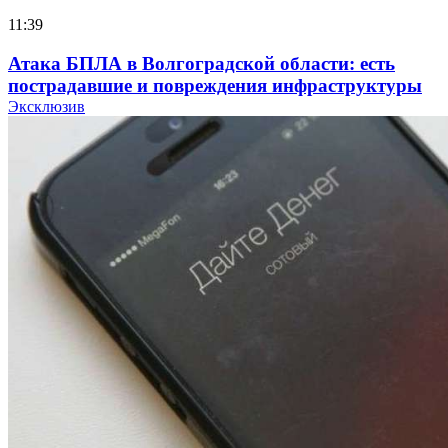
11:39
Атака БПЛА в Волгоградской области: есть
пострадавшие и повреждения инфраструктуры
Эксклюзив
12:01
Волгоградские вузы в топе зарплатного
рейтинга: ВолгГТУ и ВолгГМУ вошли в топ‑15
для химической отрасли и фармацевтики
18:39
В Красноармейском районе Волгограда стартует
конкурс на ремонт моста через Волго‑Донской
судоходный канал
12:28
Фестиваль #ТриЧетыре в Волгограде пройдёт
11–13 сентября в рамках Года единства народов