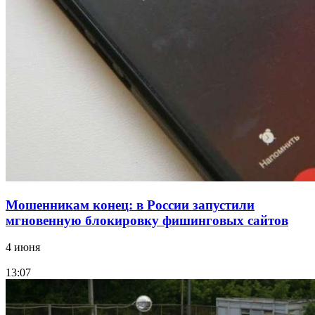
Покушение на убийство в Волгограде: девушка
напала на незнакомую женщину с ножом
12:39
Сладкий праздник в Волгограде: в Центральном
парке прошёл фестиваль „Арбузный переполох“
Все новости
Мошенникам конец: в России запустили
мгновенную блокировку фишинговых сайтов
4 июня
13:07