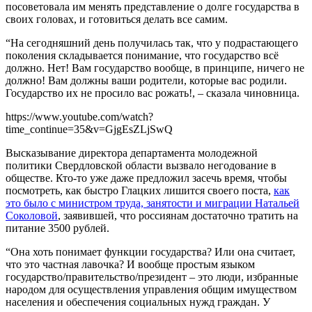
посоветовала им менять представление о долге государства в
своих головах, и готовиться делать все самим.
“На сегодняшний день получилась так, что у подрастающего
поколения складывается понимание, что государство всё
должно. Нет! Вам государство вообще, в принципе, ничего не
должно! Вам должны ваши родители, которые вас родили.
Государство их не просило вас рожать!, – сказала чиновница.
https://www.youtube.com/watch?
time_continue=35&v=GjgEsZLjSwQ
Высказывание директора департамента молодежной
политики Свердловской области вызвало негодование в
обществе. Кто-то уже даже предложил засечь время, чтобы
посмотреть, как быстро Глацких лишится своего поста,
как
это было с министром труда, занятости и миграции Натальей
Соколовой
, заявившей, что россиянам достаточно тратить на
питание 3500 рублей.
“Она хоть понимает функции государства? Или она считает,
что это частная лавочка? И вообще простым языком
государство/правительство/президент – это люди, избранные
народом для осуществления управления общим имуществом
населения и обеспечения социальных нужд граждан. У