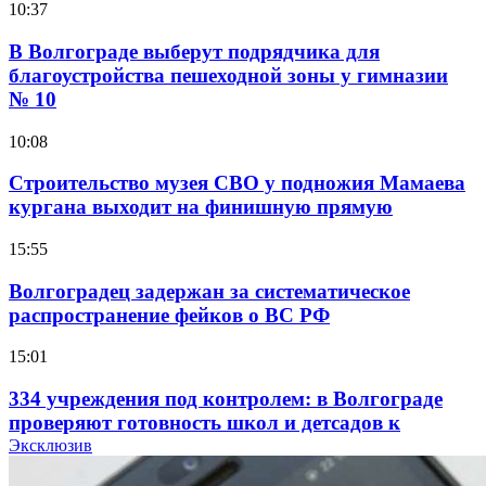
10:37
В Волгограде выберут подрядчика для
благоустройства пешеходной зоны у гимназии
№ 10
10:08
Строительство музея СВО у подножия Мамаева
кургана выходит на финишную прямую
15:55
Волгоградец задержан за систематическое
распространение фейков о ВС РФ
15:01
334 учреждения под контролем: в Волгограде
проверяют готовность школ и детсадов к
учебному году
Эксклюзив