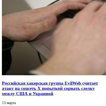
Российская хакерская группа EvilWeb считает
атаку на соцсеть Х попыткой сорвать сделку
между США и Украиной
13 марта