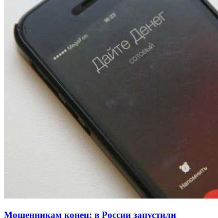
13:47
Покушение на убийство в Волгограде: девушка
напала на незнакомую женщину с ножом
12:39
Сладкий праздник в Волгограде: в Центральном
парке прошёл фестиваль „Арбузный переполох“
15:10
Волгоградские компании нарастили экспорт:
заключены контракты на 3,6 млн долларов
Все новости
Мошенникам конец: в России запустили