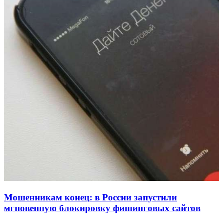
рейтинга: ВолгГТУ и ВолгГМУ вошли в топ‑15
для химической отрасли и фармацевтики
18:39
В Красноармейском районе Волгограда стартует
конкурс на ремонт моста через Волго‑Донской
судоходный канал
12:28
Фестиваль #ТриЧетыре в Волгограде пройдёт
11–13 сентября в рамках Года единства народов
России
Все новости
Мошенникам конец: в России запустили
мгновенную блокировку фишинговых сайтов