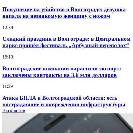
Покушение на убийство в Волгограде: девушка
напала на незнакомую женщину с ножом
12:39
Сладкий праздник в Волгограде: в Центральном
парке прошёл фестиваль „Арбузный переполох“
15:10
Волгоградские компании нарастили экспорт:
заключены контракты на 3,6 млн долларов
11:39
Атака БПЛА в Волгоградской области: есть
пострадавшие и повреждения инфраструктуры
Эксклюзив
12:01
Волгоградские вузы в топе зарплатного