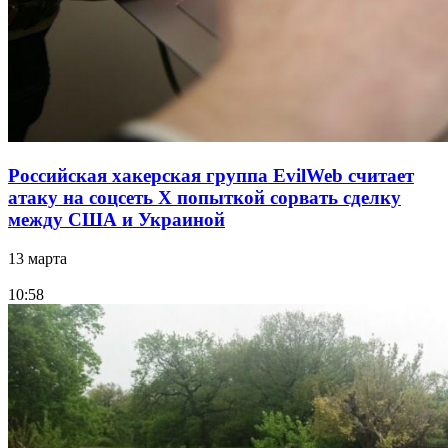
Российская хакерская группа EvilWeb считает
атаку на соцсеть Х попыткой сорвать сделку
между США и Украиной
13 марта
10:58