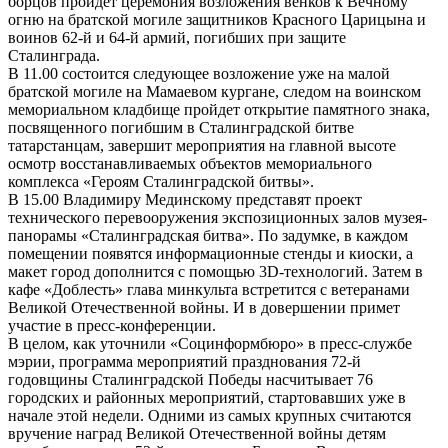
борцов пройдет церемония возложения венков к Вечному
огню на братской могиле защитников Красного Царицына и
воинов 62-й и 64-й армий, погибших при защите
Сталинграда.
В 11.00 состоится следующее возложение уже на малой
братской могиле на Мамаевом кургане, следом на воинском
мемориальном кладбище пройдет открытие памятного знака,
посвященного погибшим в Сталинградской битве
татарстанцам, завершит мероприятия на главной высоте
осмотр восстанавливаемых объектов мемориального
комплекса «Героям Сталинградской битвы».
В 15.00 Владимиру Мединскому представят проект
технического перевооружения экспозиционных залов музея-
панорамы «Сталинградская битва». По задумке, в каждом
помещении появятся информационные стенды и киоски, а
макет город дополнится с помощью 3D-технологий. Затем в
кафе «Доблесть» глава минкульта встретится с ветеранами
Великой Отечественной войны. И в довершении примет
участие в пресс-конференции.
В целом, как уточнили «Социнформбюро» в пресс-службе
мэрии, программа мероприятий празднования 72-й
годовщины Сталинградской Победы насчитывает 76
городских и районных мероприятий, стартовавших уже в
начале этой недели. Одними из самых крупных считаются
вручение наград Великой Отечественной войны детям