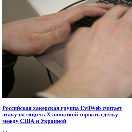
Российская хакерская группа EvilWeb считает
атаку на соцсеть Х попыткой сорвать сделку
между США и Украиной