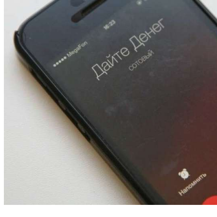
13:47
Покушение на убийство в Волгограде: девушка
напала на незнакомую женщину с ножом
12:39
Сладкий праздник в Волгограде: в Центральном
парке прошёл фестиваль „Арбузный переполох“
15:10
Волгоградские компании нарастили экспорт:
заключены контракты на 3,6 млн долларов
Все новости