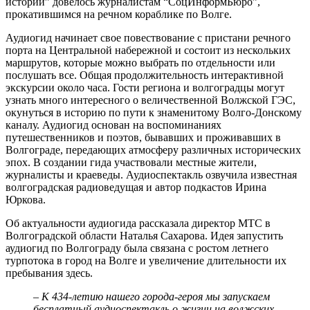
истории” довелось журналистам “СоцИнформБюро”,
прокатившимся на речном кораблике по Волге.
Аудиогид начинает свое повествование с пристани речного
порта на Центральной набережной и состоит из нескольких
маршрутов, которые можно выбрать по отдельности или
послушать все. Общая продолжительность интерактивной
экскурсии около часа. Гости региона и волгоградцы могут
узнать много интересного о величественной Волжской ГЭС,
окунуться в историю по пути к знаменитому Волго-Донскому
каналу. Аудиогид основан на воспоминаниях
путешественников и поэтов, бывавших и проживавших в
Волгограде, передающих атмосферу различных исторических
эпох. В создании гида участвовали местные жители,
журналисты и краеведы. Аудиоспектакль озвучила известная
волгоградская радиоведущая и автор подкастов Ирина
Юркова.
Об актуальности аудиогида рассказала директор МТС в
Волгоградской области Наталья Сахарова. Идея запустить
аудиогид по Волгограду была связана с ростом летнего
турпотока в город на Волге и увеличение длительности их
пребывания здесь.
– К 434-летию нашего города-героя мы запускаем
бесплатный аудиоспектакль о жизни на волжских