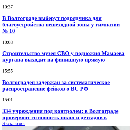
10:37
В Волгограде выберут подрядчика для
благоустройства пешеходной зоны у гимназии
№ 10
10:08
Строительство музея СВО у подножия Мамаева
кургана выходит на финишную прямую
15:55
Волгоградец задержан за систематическое
распространение фейков о ВС РФ
15:01
334 учреждения под контролем: в Волгограде
проверяют готовность школ и детсадов к
учебному году
Эксклюзив