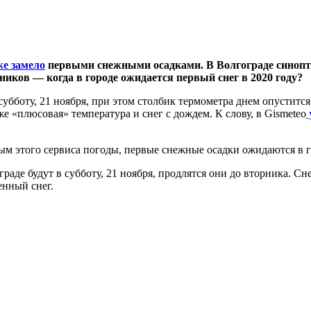
же замело
первыми снежными осадками. В Волгограде синопти
ов — когда в городе ожидается первый снег в 2020 году?
субботу, 21 ноября, при этом столбик термометра днем опуститс
уже «плюсовая» температура и снег с дождем. К слову, в Gismeteo
м этого сервиса погоды, первые снежные осадки ожидаются в гор
де будут в субботу, 21 ноября, продлятся они до вторника. Снег
енный снег.