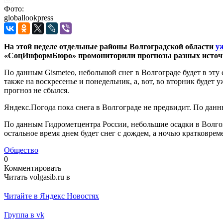
Фото:
globallookpress
На этой неделе отдельные районы Волгоградской области
у
«СоцИнформБюро» промониторили прогнозы разных источник
По данным Gismeteo, небольшой снег в Волгограде будет в эту 
также на воскресенье и понедельник, а, вот, во вторник будет 
прогноз не сбылся.
Яндекс.Погода пока снега в Волгограде не предвидит. По данны
По данным Гидрометцентра России, небольшие осадки в Волгогра
остальное время днем будет снег с дождем, а ночью кратковрем
Общество
0
Комментировать
Читать volgasib.ru в
Читайте в Яндекс Новостях
Группа в vk