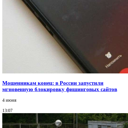
конкурс на ремонт моста через Волго‑Донской
судоходный канал
12:28
Фестиваль #ТриЧетыре в Волгограде пройдёт
11–13 сентября в рамках Года единства народов
России
Все новости
Мошенникам конец: в России запустили
мгновенную блокировку фишинговых сайтов
4 июня
13:07