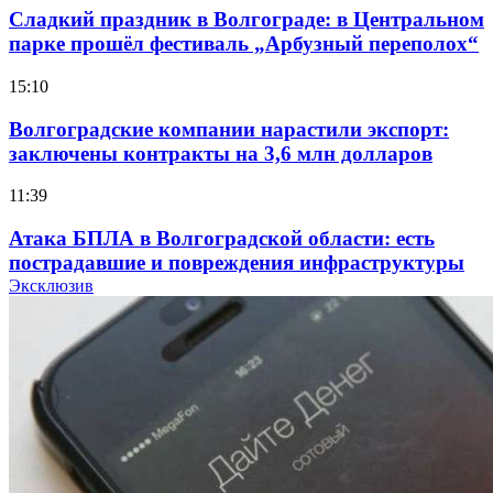
Сладкий праздник в Волгограде: в Центральном
парке прошёл фестиваль „Арбузный переполох“
15:10
Волгоградские компании нарастили экспорт:
заключены контракты на 3,6 млн долларов
11:39
Атака БПЛА в Волгоградской области: есть
пострадавшие и повреждения инфраструктуры
Эксклюзив
12:01
Волгоградские вузы в топе зарплатного
рейтинга: ВолгГТУ и ВолгГМУ вошли в топ‑15
для химической отрасли и фармацевтики
18:39
В Красноармейском районе Волгограда стартует