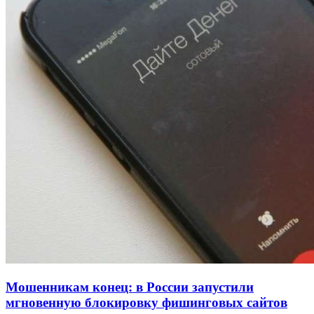
рейтинга: ВолгГТУ и ВолгГМУ вошли в топ‑15
для химической отрасли и фармацевтики
18:39
В Красноармейском районе Волгограда стартует
конкурс на ремонт моста через Волго‑Донской
судоходный канал
12:28
Фестиваль #ТриЧетыре в Волгограде пройдёт
11–13 сентября в рамках Года единства народов
России
Все новости
Мошенникам конец: в России запустили
мгновенную блокировку фишинговых сайтов