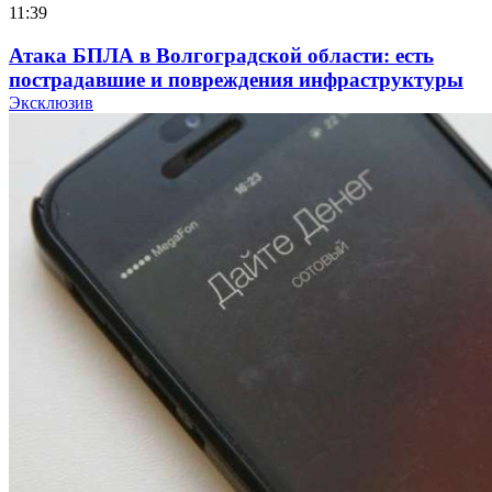
11:39
Атака БПЛА в Волгоградской области: есть
пострадавшие и повреждения инфраструктуры
Эксклюзив
12:01
Волгоградские вузы в топе зарплатного
рейтинга: ВолгГТУ и ВолгГМУ вошли в топ‑15
для химической отрасли и фармацевтики
18:39
В Красноармейском районе Волгограда стартует
конкурс на ремонт моста через Волго‑Донской
судоходный канал
12:28
Фестиваль #ТриЧетыре в Волгограде пройдёт
11–13 сентября в рамках Года единства народов
России