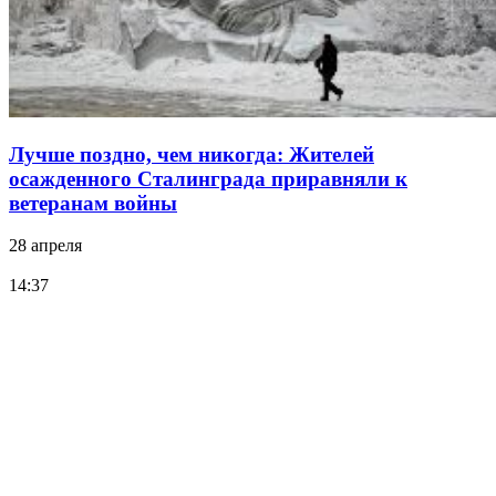
Лучше поздно, чем никогда: Жителей
осажденного Сталинграда приравняли к
ветеранам войны
28 апреля
14:37